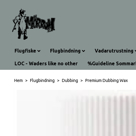
Flugfiske
Flugbindning
Vadarutrustning
LOC - Waders like no other
%Guideline Sommar
Hem
Flugbindning
Dubbing
Premium Dubbing Wax