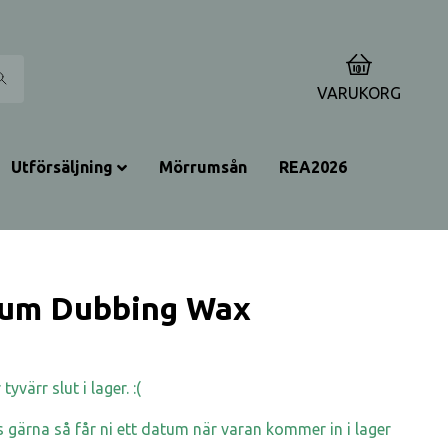
0
VARUKORG
Utförsäljning
Mörrumsån
REA2026
um Dubbing Wax
yvärr slut i lager. :(
 gärna så får ni ett datum när varan kommer in i lager