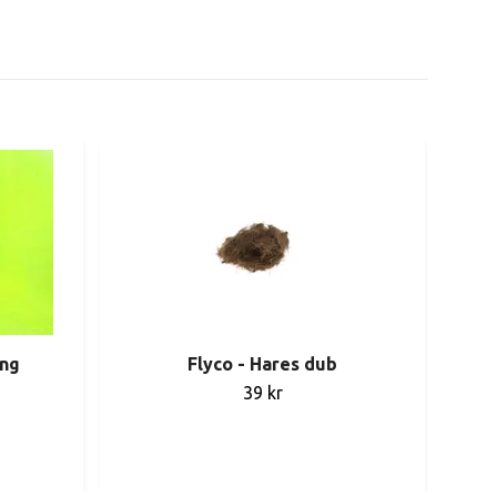
ing
Flyco - Hares dub
F
39 kr