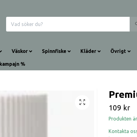
Väskor
Spinnfiske
Kläder
Övrigt
kampajn %
Premi
109 kr
Produkten är t
Kontakta oss