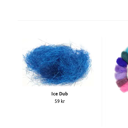
Ice Dub
59 kr