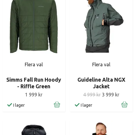
Flera val
Flera val
Simms Fall Run Hoody
Guideline Alta NGX
- Riffle Green
Jacket
1 999 kr
4 999 kr
3 999 kr
I lager
I lager