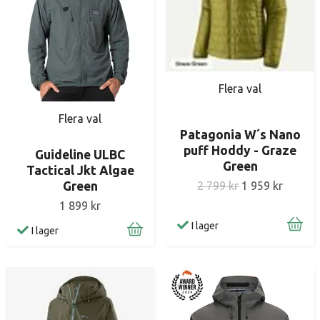
Flera val
Flera val
Patagonia W´s Nano
puff Hoddy - Graze
Guideline ULBC
Green
Tactical Jkt Algae
Green
2 799 kr
1 959 kr
1 899 kr
I lager
I lager