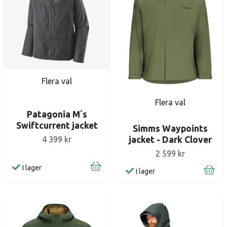
Flera val
Flera val
Patagonia M´s
Swiftcurrent jacket
Simms Waypoints
4 399 kr
jacket - Dark Clover
2 599 kr
I lager
I lager