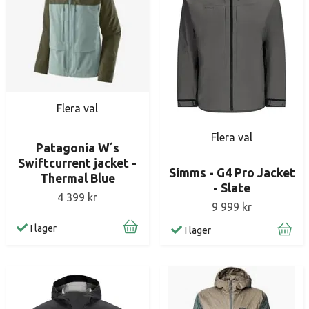
Flera val
Flera val
Patagonia W´s
Swiftcurrent jacket -
Simms - G4 Pro Jacket
Thermal Blue
- Slate
4 399 kr
9 999 kr
I lager
I lager