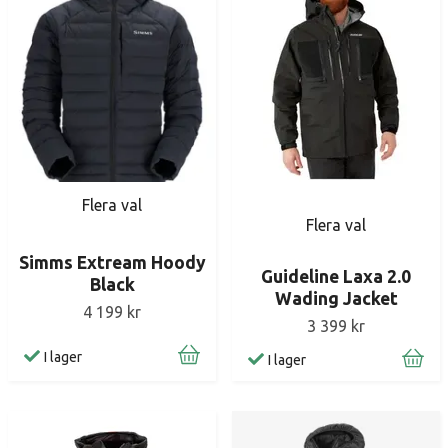
Flera val
Flera val
Simms Extream Hoody
Guideline Laxa 2.0
Black
Wading Jacket
4 199 kr
3 399 kr
I lager
I lager