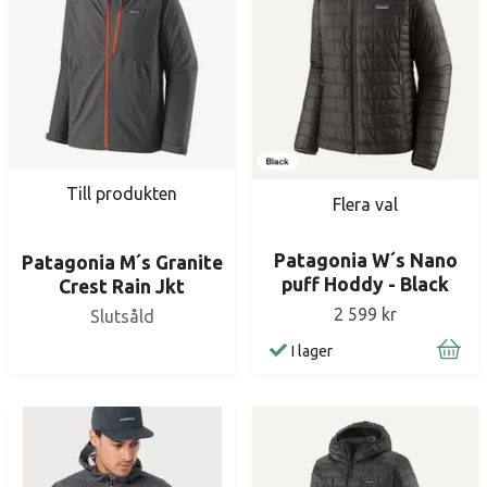
Till produkten
Flera val
Patagonia W´s Nano
Patagonia M´s Granite
puff Hoddy - Black
Crest Rain Jkt
2 599 kr
Slutsåld
I lager