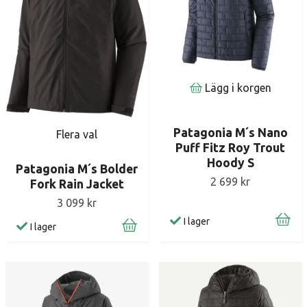
Lägg i korgen
Patagonia M´s Nano
Flera val
Puff Fitz Roy Trout
Hoody S
Patagonia M´s Bolder
2 699 kr
Fork Rain Jacket
3 099 kr
I lager
I lager