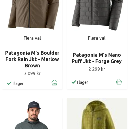
Flera val
Flera val
Patagonia M's Boulder
Patagonia M's Nano
Fork Rain Jkt - Marlow
Puff Jkt - Forge Grey
Brown
2 299 kr
3 099 kr
I lager
I lager