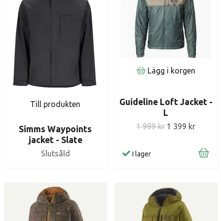
Lägg i korgen
Guideline Loft Jacket -
Till produkten
L
1 999 kr
1 399 kr
Simms Waypoints
jacket - Slate
Slutsåld
I lager