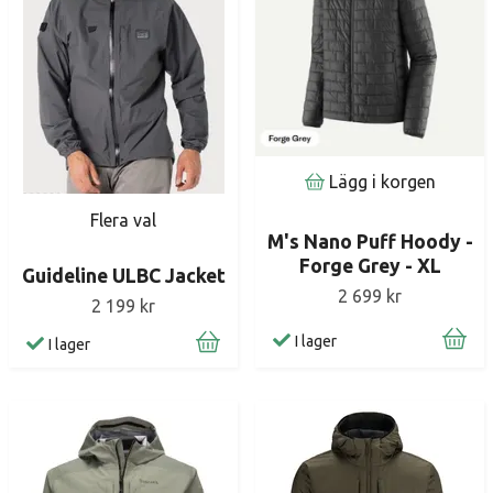
Lägg i korgen
Flera val
M's Nano Puff Hoody -
Forge Grey - XL
Guideline ULBC Jacket
2 699 kr
2 199 kr
I lager
I lager