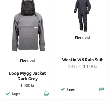
Flera val
Westin W6 Rain Suit
Flera val
3 499 kr
3 149 kr
Loop Mygg Jacket
Dark Grey
1 400 kr
I lager
I lager