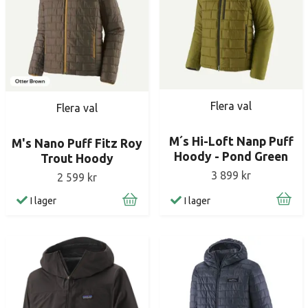
Flera val
Flera val
M´s Hi-Loft Nanp Puff
M's Nano Puff Fitz Roy
Hoody - Pond Green
Trout Hoody
3 899 kr
2 599 kr
I lager
I lager