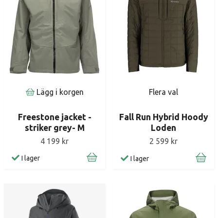
Lägg i korgen
Flera val
Freestone jacket -
Fall Run Hybrid Hoody
striker grey- M
Loden
4 199 kr
2 599 kr
I lager
I lager