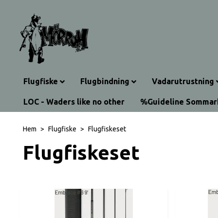
Flugfiske
Flugbindning
Vadarutrustning
LOC - Waders like no other
%Guideline Somma
Hem
Flugfiske
Flugfiskeset
Flugfiskeset