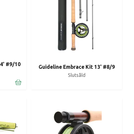
14' #9/10
Guideline Embrace Kit 13' #8/9
Slutsåld