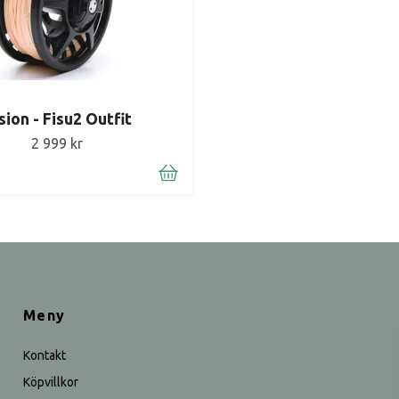
sion - Fisu2 Outfit
2 999 kr
Meny
Kontakt
Köpvillkor