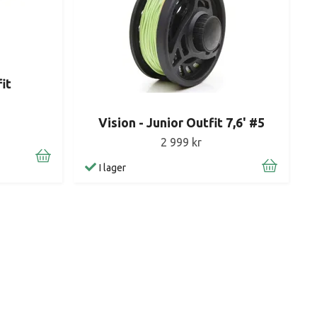
it
Vision - Junior Outfit 7,6' #5
2 999 kr
I lager