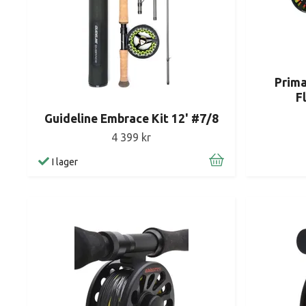
Prima
F
Guideline Embrace Kit 12' #7/8
4 399 kr
I lager