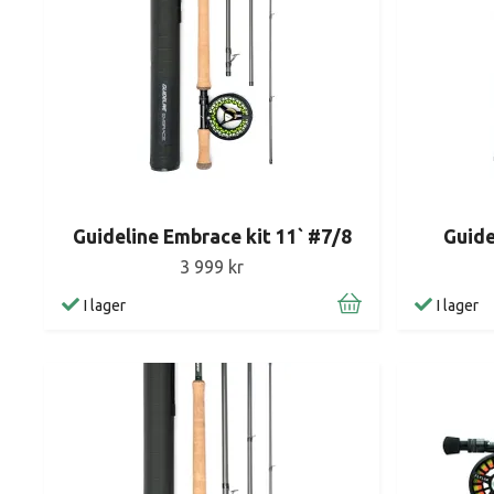
Guideline Embrace kit 11` #7/8
Guide
3 999 kr
I lager
I lager