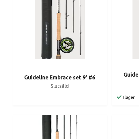
Guide
Guideline Embrace set 9' #6
Slutsåld
I lager