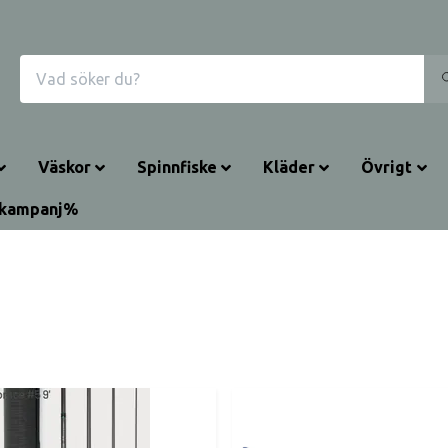
Väskor
Spinnfiske
Kläder
Övrigt
rkampanj%