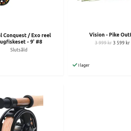
Vision - Pike Outf
l Conquest / Exo reel
lugfiskeset - 9' #8
3 999 kr
3 599 kr
Slutsåld
I lager