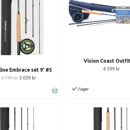
Vision Coast Outfit
4 599 kr
line Embrace set 9' #5
3 799 kr
3 039 kr
I lager