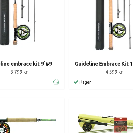
line embrace kit 9`#9
Guideline Embrace Kit 
3 799 kr
4 599 kr
I lager