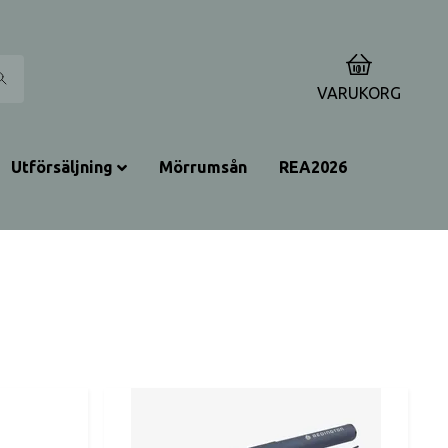
0
VARUKORG
Utförsäljning
Mörrumsån
REA2026