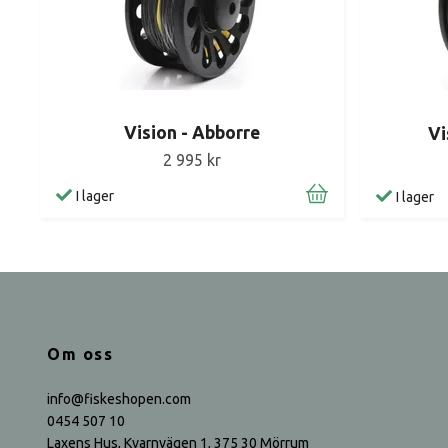
Vision - Abborre
Vi
2 995 kr
I lager
I lager
Om oss
info@fiskeshopen.com
0454 507 10
Laxens Hus, Kvarnvägen 1, 375 30 Mörrum