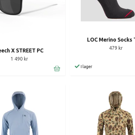
LOC Merino Socks 
479 kr
eech X STREET PC
1 490 kr
I lager