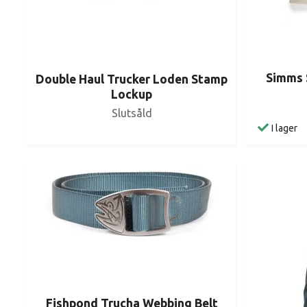
Simms S
Double Haul Trucker Loden Stamp
Lockup
Slutsåld
I lager
Fishpond Trucha Webbing Belt