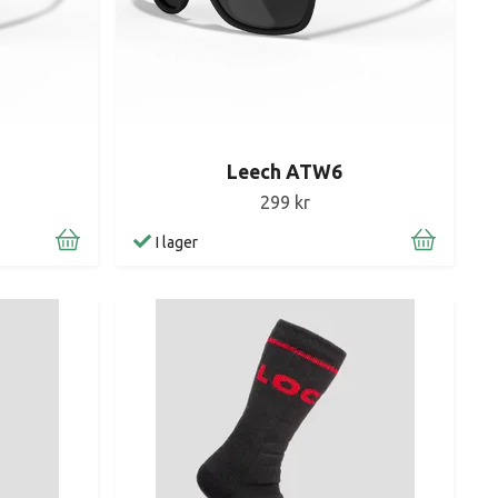
Leech ATW6
299 kr
I lager