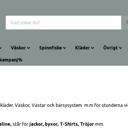
Väskor
Spinnfiske
Kläder
Övrigt
rkampanj%
luftskläder. Väskor, Västar och bärsysystem
m.m för stunderna vid
eline,
står för
jackor, byxor,
T-Shirts, Tröjor
mm.