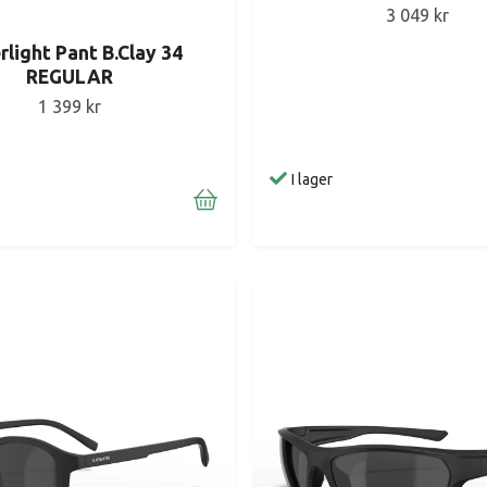
3 049 kr
rlight Pant B.Clay 34
REGULAR
1 399 kr
I lager