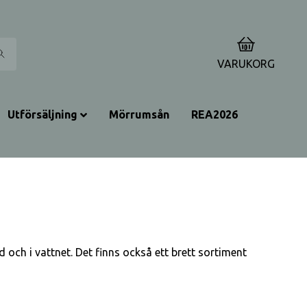
0
VARUKORG
Utförsäljning
Mörrumsån
REA2026
 och i vattnet. Det finns också ett brett sortiment