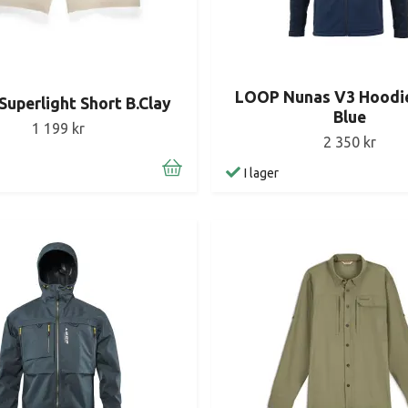
LOOP Nunas V3 Hoodi
uperlight Short B.Clay
Blue
1 199 kr
2 350 kr
I lager