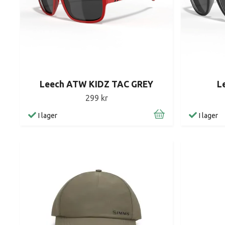
Leech ATW KIDZ TAC GREY
L
299 kr
I lager
I lager