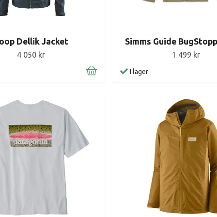
oop Dellik Jacket
Simms Guide BugStoppe
4 050 kr
1 499 kr
I lager