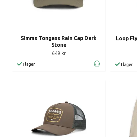
Simms Tongass Rain Cap Dark
Loop Fl
Stone
649 kr
I lager
I lager