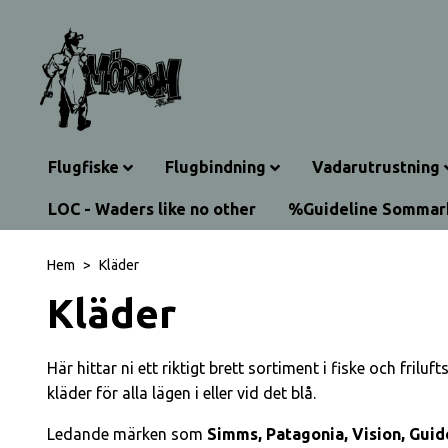
Flugfiske
Flugbindning
Vadarutrustning
LOC - Waders like no other
%Guideline Somma
Hem
Kläder
Kläder
Här hittar ni ett riktigt brett sortiment i fiske och fri
kläder för alla lägen i eller vid det blå.
Ledande märken som
Simms, Patagonia, Vision, Guid