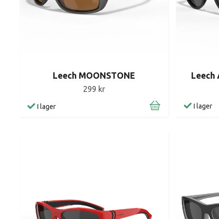
Leech
Leech MOONSTONE
299 kr
I lager
I lager