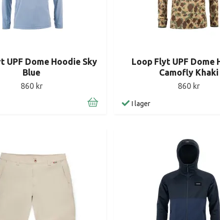
yt UPF Dome Hoodie Sky
Loop Flyt UPF Dome 
Blue
Camofly Khaki
860 kr
860 kr
I lager