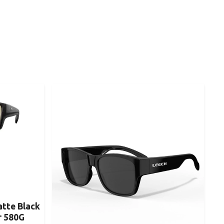
tte Black
or 580G