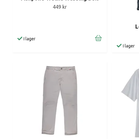
449 kr
L
I lager
I lager