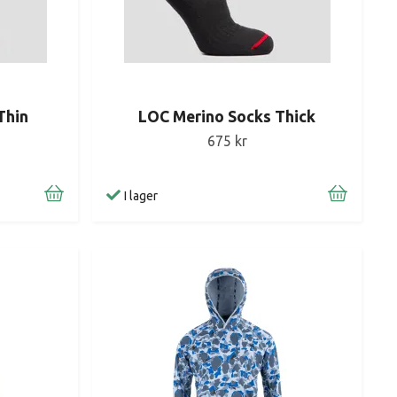
Thin
LOC Merino Socks Thick
675 kr
I lager