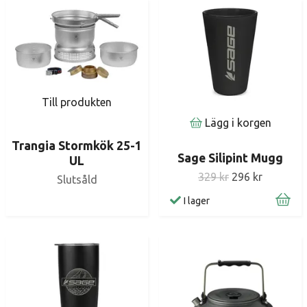
Till produkten
Lägg i korgen
Trangia Stormkök 25-1
Sage Silipint Mugg
UL
329 kr
296 kr
Slutsåld
I lager