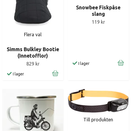
Snowbee Fiskpåse
slang
119 kr
Flera val
Simms Bulkley Bootie
(Innetofflor)
I lager
829 kr
I lager
Till produkten