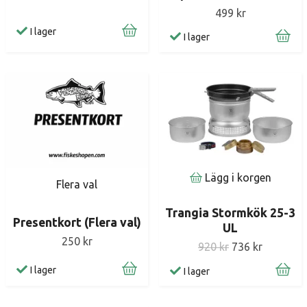
499 kr
I lager
I lager
Lägg i korgen
Flera val
Trangia Stormkök 25-3
Presentkort (Flera val)
UL
250 kr
920 kr
736 kr
I lager
I lager