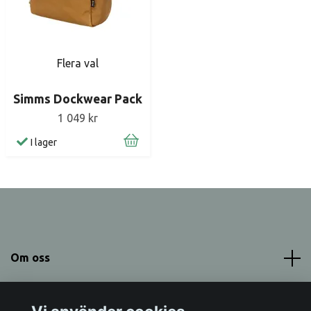
Flera val
Simms Dockwear Pack
1 049 kr
I lager
Om oss
Meny