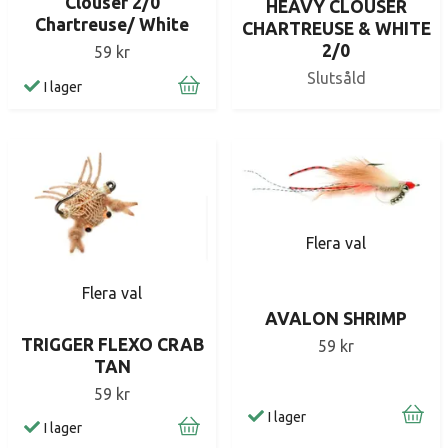
Clouser 2/0
HEAVY CLOUSER
Chartreuse/ White
CHARTREUSE & WHITE
2/0
59 kr
Slutsåld
I lager
Flera val
Flera val
AVALON SHRIMP
TRIGGER FLEXO CRAB
59 kr
TAN
59 kr
I lager
I lager