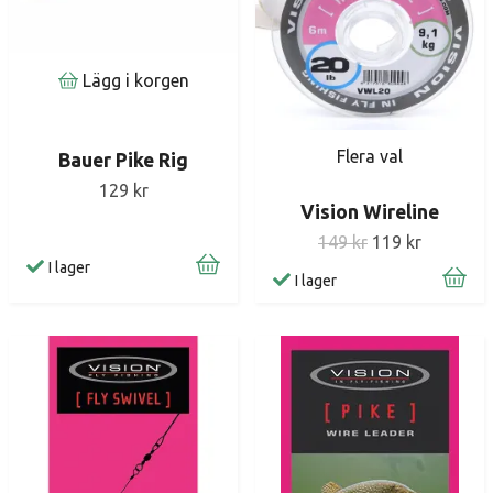
Lägg i korgen
Flera val
Bauer Pike Rig
129 kr
Vision Wireline
149 kr
119 kr
I lager
I lager