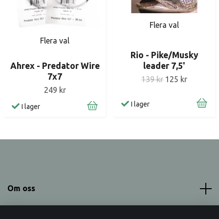
Flera val
Flera val
Rio - Pike/Musky
Ahrex - Predator Wire
leader 7,5'
7x7
139 kr
125 kr
249 kr
I lager
I lager
Om oss
Meny