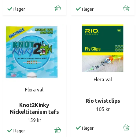
I lager
I lager
Flera val
Flera val
Rio twistclips
Knot2Kinky
105 kr
Nickeltitanium tafs
159 kr
I lager
I lager