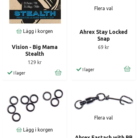
Flera val
Lägg i korgen
Ahrex Stay Locked
Snap
Vision - Big Mama
69 kr
Stealth
129 kr
I lager
I lager
Flera val
Lägg i korgen
Ahrex Fastach with BB