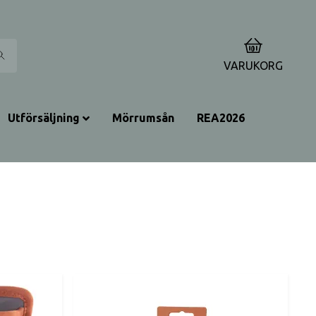
0
VARUKORG
Utförsäljning
Mörrumsån
REA2026