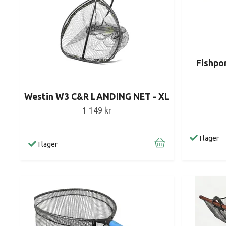
Fishpo
Westin W3 C&R LANDING NET - XL
1 149 kr
I lager
I lager