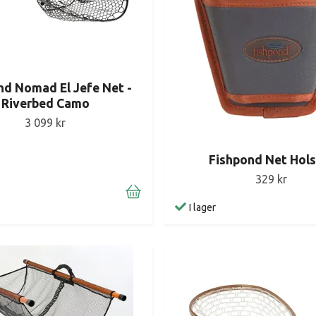
nd Nomad El Jefe Net -
Riverbed Camo
3 099 kr
Fishpond Net Hols
329 kr
I lager