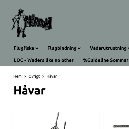
Flugfiske
Flugbindning
Vadarutrustning
LOC - Waders like no other
%Guideline Somma
Hem
Övrigt
Håvar
Håvar