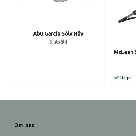
Abu Garcia Sölv Håv
Slutsåld
McLean 
I lager
Om oss