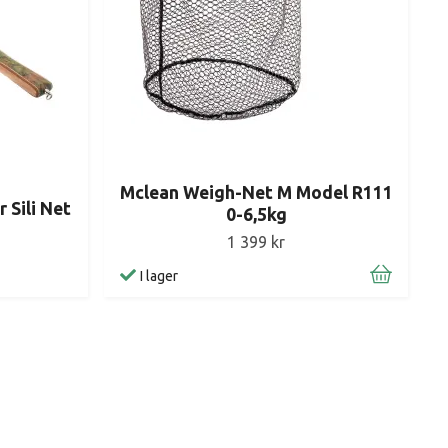
Mclean Weigh-Net M Model R111
 Sili Net
0-6,5kg
1 399 kr
I lager