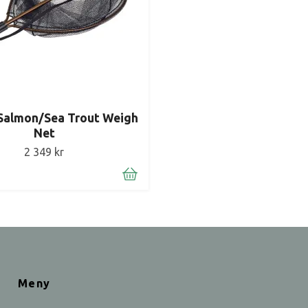
Salmon/Sea Trout Weigh
Net
2 349 kr
Meny