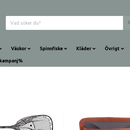
Väskor
Spinnfiske
Kläder
Övrigt
rkampanj%