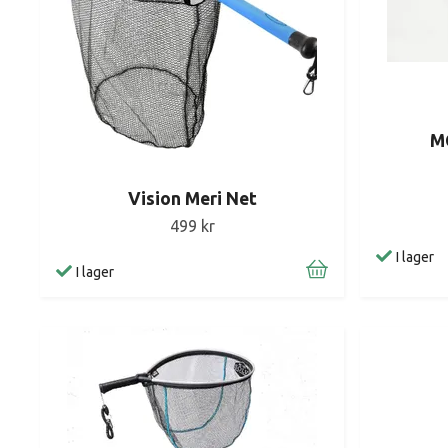
M
Vision Meri Net
499 kr
I lager
I lager