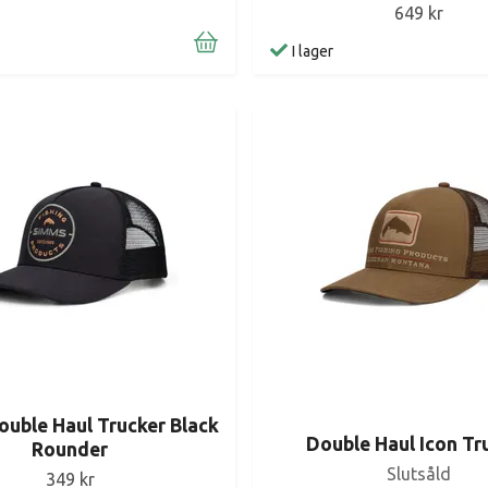
649 kr
I lager
uble Haul Trucker Black
Double Haul Icon Tr
Rounder
Slutsåld
349 kr