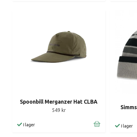
Spoonbill Merganzer Hat CLBA
Simms
549 kr
I lager
I lager