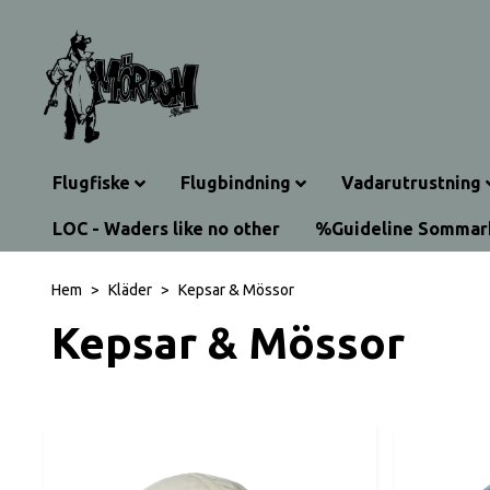
Flugfiske
Flugbindning
Vadarutrustning
LOC - Waders like no other
%Guideline Somma
Hem
Kläder
Kepsar & Mössor
Kepsar & Mössor