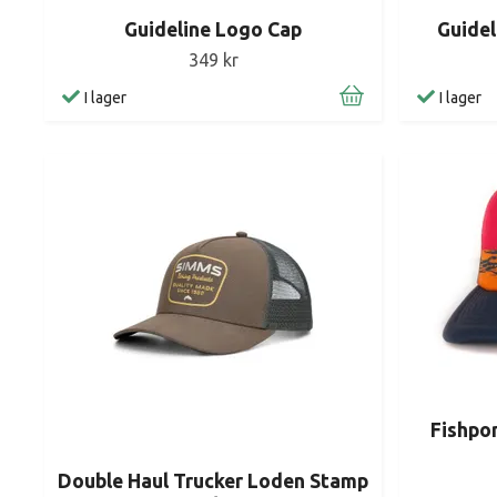
Guideline Logo Cap
Guidel
349 kr
I lager
I lager
Fishpon
Double Haul Trucker Loden Stamp