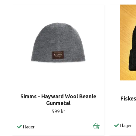
Simms - Hayward Wool Beanie
Fiske
Gunmetal
599 kr
I lager
I lager