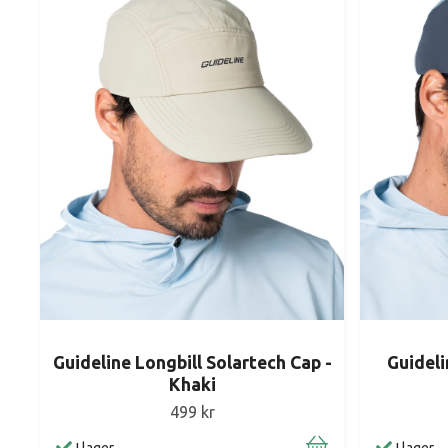
Guideline Longbill Solartech Cap -
Guideli
Khaki
499 kr
I lager
I lager