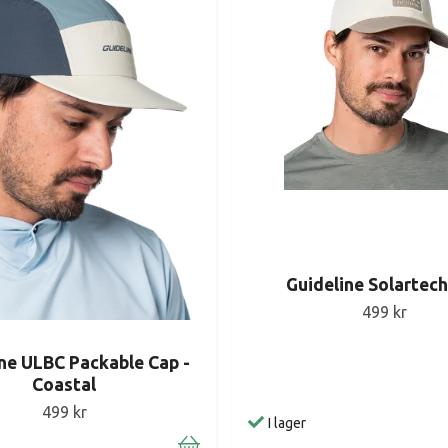
Guideline Solartec
499 kr
ne ULBC Packable Cap -
Coastal
499 kr
I lager