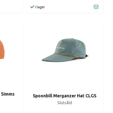
I lager
p Simms
Spoonbill Merganzer Hat CLGS
Slutsåld