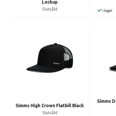
Lockup
Slutsåld
I lager
Simms Do
Simms High Crown Flatbill Black
Slutsåld