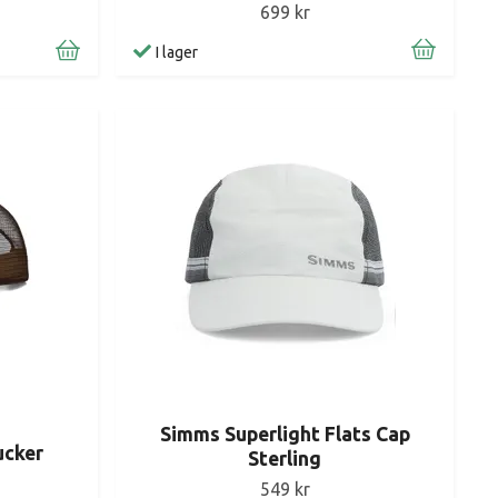
699 kr
I lager
Simms Superlight Flats Cap
ucker
Sterling
549 kr