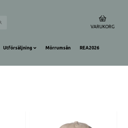
0
VARUKORG
Utförsäljning
Mörrumsån
REA2026