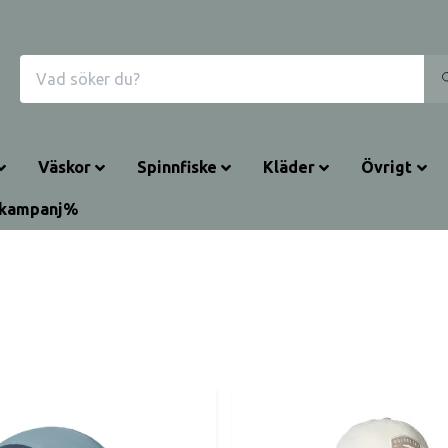
Väskor
Spinnfiske
Kläder
Övrigt
rkampanj%