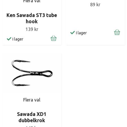
Flera val
89 kr
Ken Sawada ST3 tube
hook
139 kr
I lager
I lager
Flera val
Sawada XD1
dubbelkrok