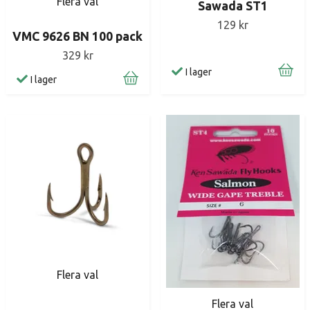
Flera val
Sawada ST1
129 kr
VMC 9626 BN 100 pack
329 kr
I lager
I lager
Flera val
Flera val