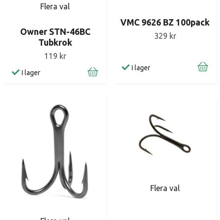
Flera val
VMC 9626 BZ 100pack
Owner STN-46BC
329 kr
Tubkrok
119 kr
I lager
I lager
Flera val