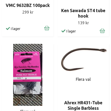
VMC 9632BZ 100pack
Ken Sawada ST4 tube
299 kr
hook
139 kr
I lager
I lager
Flera val
Ahrex HR431-Tube
Single Barbless