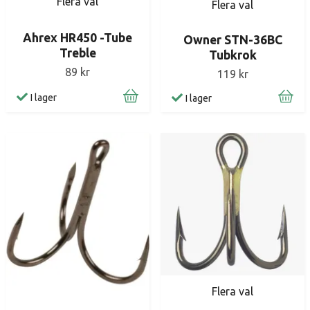
Flera val
Flera val
Ahrex HR450 -Tube
Owner STN-36BC
Treble
Tubkrok
89 kr
119 kr
I lager
I lager
Flera val