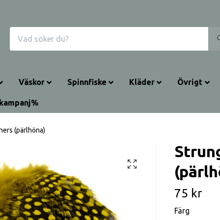
Väskor
Spinnfiske
Kläder
Övrigt
rkampanj%
hers (pärlhöna)
Strun
(pärlh
75 kr
Färg