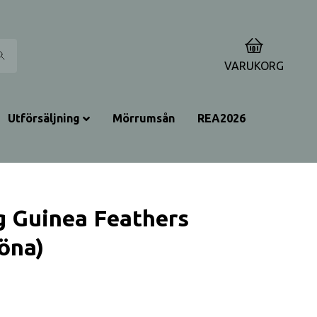
0
VARUKORG
Utförsäljning
Mörrumsån
REA2026
g Guinea Feathers
öna)