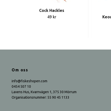
Cock Hackles
49 kr
Keou
Om oss
info@fiskeshopen.com
0454 507 10
Laxens Hus, Kvarnvägen 1, 375 30 Mörrum
Organisationsnummer: 55 90 45 1133