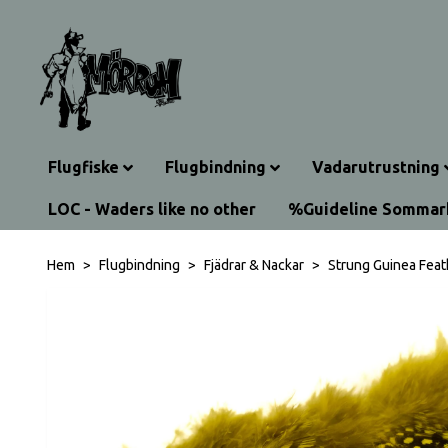
Flugfiske
Flugbindning
Vadarutrustning
LOC - Waders like no other
%Guideline Somma
Hem
Flugbindning
Fjädrar & Nackar
Strung Guinea Feat