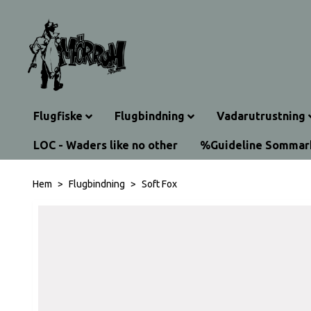
Flugfiske
Flugbindning
Vadarutrustning
LOC - Waders like no other
%Guideline Somma
Hem
Flugbindning
Soft Fox