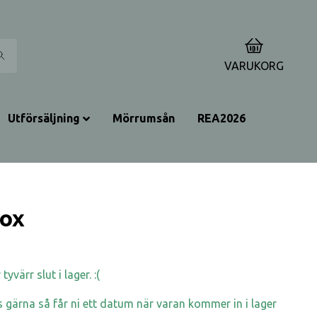
0
VARUKORG
Utförsäljning
Mörrumsån
REA2026
Fox
yvärr slut i lager. :(
 gärna så får ni ett datum när varan kommer in i lager