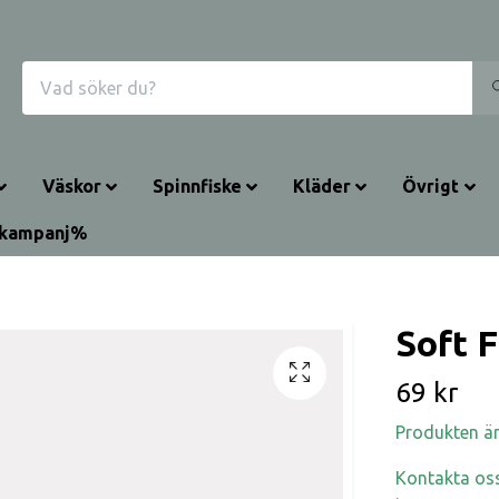
Väskor
Spinnfiske
Kläder
Övrigt
rkampanj%
Soft 
69 kr
Produkten är t
Kontakta oss