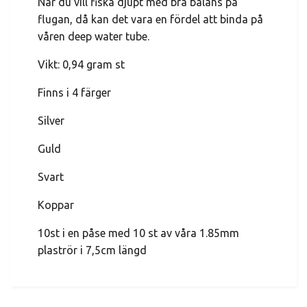
När du vill fiska djupt med bra balans på
flugan, då kan det vara en fördel att binda på
våren deep water tube.
Vikt: 0,94 gram st
Finns i 4 färger
Silver
Guld
Svart
Koppar
10st i en påse med 10 st av våra 1.85mm
plaströr i 7,5cm längd