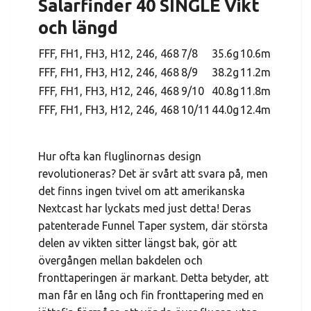
Salarfinder 40 SINGLE Vikt
och längd
FFF, FH1, FH3, H12, 246, 468
7/8
35.6g
10.6m
FFF, FH1, FH3, H12, 246, 468
8/9
38.2g
11.2m
FFF, FH1, FH3, H12, 246, 468
9/10
40.8g
11.8m
FFF, FH1, FH3, H12, 246, 468
10/11
44.0g
12.4m
Hur ofta kan fluglinornas design
revolutioneras? Det är svårt att svara på, men
det finns ingen tvivel om att amerikanska
Nextcast har lyckats med just detta! Deras
patenterade Funnel Taper system, där största
delen av vikten sitter längst bak, gör att
övergången mellan bakdelen och
fronttaperingen är markant. Detta betyder, att
man får en lång och fin fronttapering med en