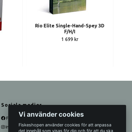
Rio Elite Single-Hand-Spey 3D
SAL
F/H/I
1 699 kr
Sociala medier
Vi använder cookies
Facebook
Fiskeshopen använder cookies för att anpassa
Instagram
det innehåll som visas för dig och för att du ska