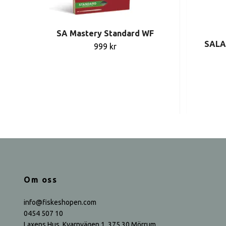
SA Mastery Standard WF
SALA
999 kr
Om oss
info@fiskeshopen.com
0454 507 10
Laxens Hus, Kvarnvägen 1, 375 30 Mörrum