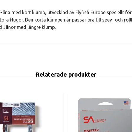
F-lina med kort klump, utvecklad av Flyfish Europe speciellt f
tora flugor. Den korta klumpen är passar bra till spey- och rol
till linor med längre klump.