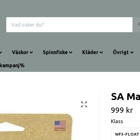
Väskor
Spinnfiske
Kläder
Övrigt
rkampanj%
SA Ma
999 kr
Klass
WF3-FLOAT