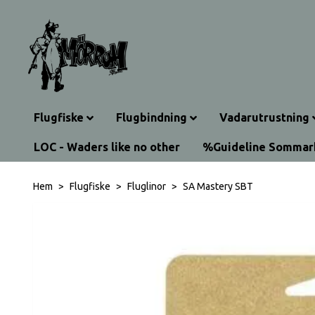
Flugfiske
Flugbindning
Vadarutrustning
LOC - Waders like no other
%Guideline Somma
Hem
Flugfiske
Fluglinor
SA Mastery SBT