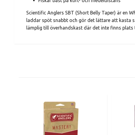
Fiskar bäst på kort- och medeldistans
Scientific Anglers SBT (Short Belly Taper) är en W
laddar spöt snabbt och gör det lättare att kasta s
lämplig till överhandskast där det inte finns plats 