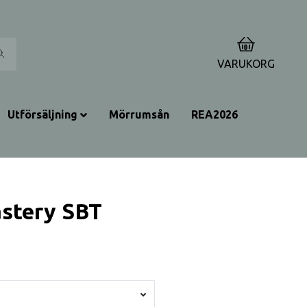
0
VARUKORG
Utförsäljning
Mörrumsån
REA2026
stery SBT