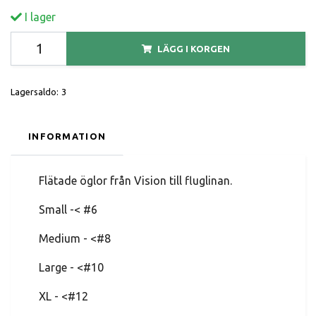
I lager
LÄGG I KORGEN
Lagersaldo:
3
INFORMATION
Flätade öglor från Vision till fluglinan.
Small -< #6
Medium - <#8
Large - <#10
XL - <#12