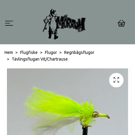
0
Hem
Flugfiske
Flugor
Regnbågsflugor
Tävlingsflugan Vit/Chartrause