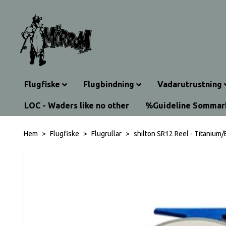
Flugfiske
Flugbindning
Vadarutrustning
LOC - Waders like no other
%Guideline Somma
Hem
Flugfiske
Flugrullar
shilton SR12 Reel - Titanium/