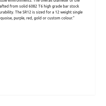
ostile environments. The overall diameter of the
crafted from solid 6082 T6 high grade bar stock
bility. The SR12 is sized for a 12 weight single
rquoise, purple, red, gold or custom colour."