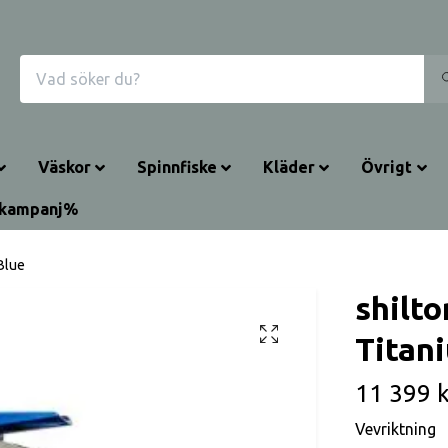
Väskor
Spinnfiske
Kläder
Övrigt
rkampanj%
Blue
shilto
Titan
11 399 k
Vevriktning