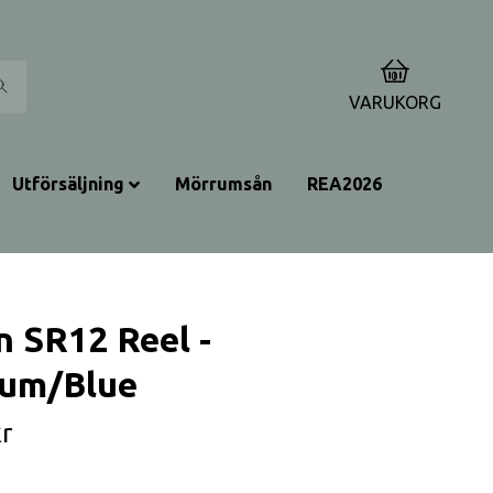
0
VARUKORG
Utförsäljning
Mörrumsån
REA2026
n SR12 Reel -
ium/Blue
r