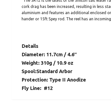
"The SR12 is the latest of the Shilton salt water 
cork drag has been increased, resulting in less s
aluminium and features an additional enclosed one
hander or 15ft Spey rod. The reel has an incoming a
Details
Diameter: 11.7cm / 4.6″
Weight: 310g / 10.9 oz
Spool:Standard Arbor
Protection: Type II Anodize
Fly Line: #12