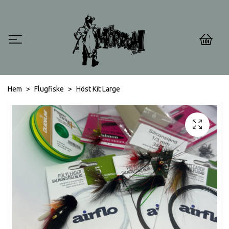
0
Hem
Flugfiske
Höst Kit Large