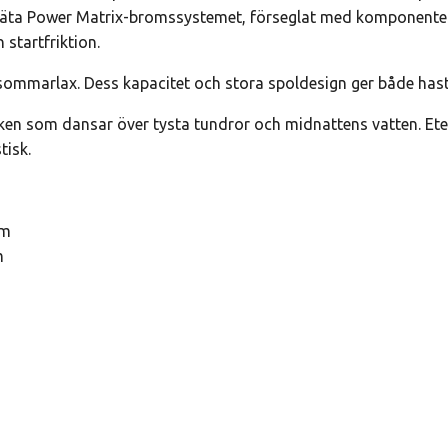
entäta Power Matrix-bromssystemet, förseglat med komponenter 
 startfriktion.
sommarlax. Dess kapacitet och stora spoldesign ger både has
ken som dansar över tysta tundror och midnattens vatten. Eteri
tisk.
um
m