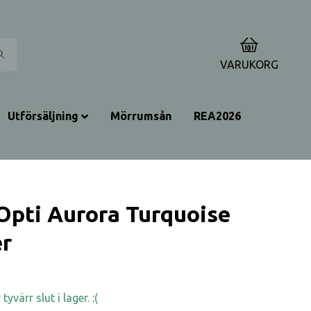
0
VARUKORG
Utförsäljning
Mörrumsån
REA2026
Opti Aurora Turquoise
r
yvärr slut i lager. :(