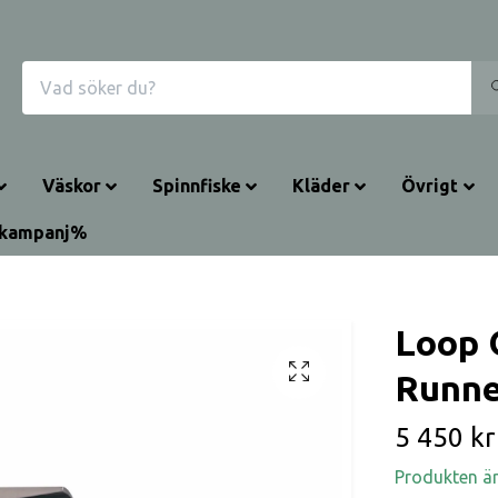
Väskor
Spinnfiske
Kläder
Övrigt
rkampanj%
Loop 
Runne
5 450 kr
Produkten är t