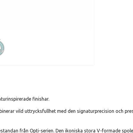
turinspirerade finishar.
mbinerar vild uttrycksfullhet med den signaturprecision och pr
estandan från Opti-serien. Den ikoniska stora V-formade spol