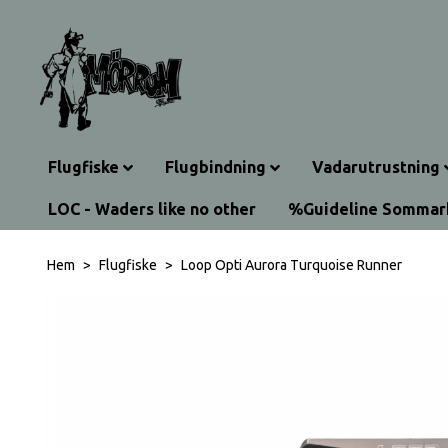
Flugfiske
Flugbindning
Vadarutrustning
LOC - Waders like no other
%Guideline Somma
Hem
Flugfiske
Loop Opti Aurora Turquoise Runner