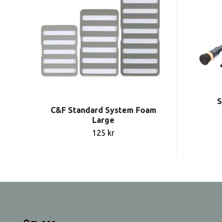
S
C&F Standard System Foam
Large
125 kr