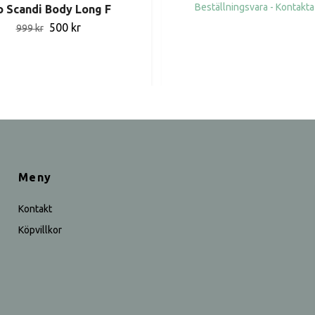
Beställningsvara - Kontakta
o Scandi Body Long F
500 kr
999 kr
Meny
Kontakt
Köpvillkor