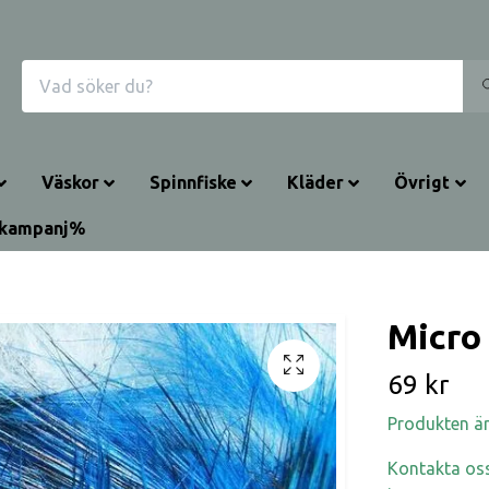
Väskor
Spinnfiske
Kläder
Övrigt
rkampanj%
Micro 
69 kr
Produkten är t
Kontakta oss