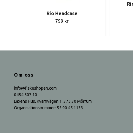
Ri
Rio Headcase
799 kr
Om oss
info@fiskeshopen.com
0454 507 10
Laxens Hus, Kvarnvägen 1, 375 30 Mörrum
Organisationsnummer: 55 90 45 1133