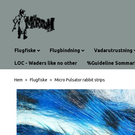
Flugfiske
Flugbindning
Vadarutrustning
LOC - Waders like no other
%Guideline Somma
Hem
Flugfiske
Micro Pulsator rabbit strips