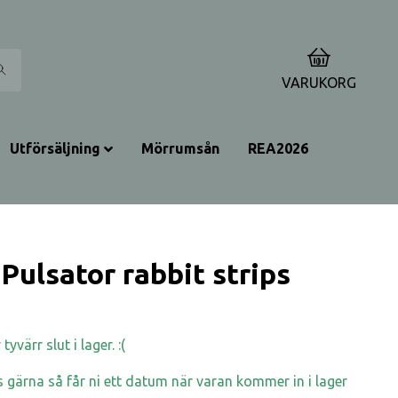
0
VARUKORG
Utförsäljning
Mörrumsån
REA2026
Pulsator rabbit strips
yvärr slut i lager. :(
 gärna så får ni ett datum när varan kommer in i lager