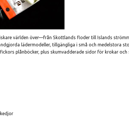
kare världen över—från Skottlands floder till Islands strömmar
andgjorda lädermodeller, tillgängliga i små och medelstora stor
5-fickors plånböcker, plus skumvadderade sidor för krokar oc
gkedjor