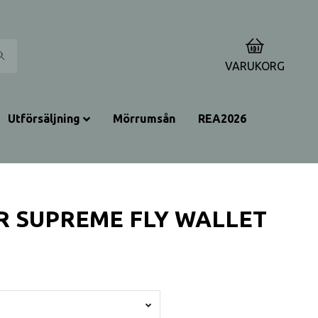
0
VARUKORG
Utförsäljning
Mörrumsån
REA2026
R SUPREME FLY WALLET