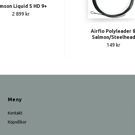
mson Liquid S HD 9+
2 899 kr
Airflo Polyleader 8
Salmon/Steelhea
149 kr
Meny
Kontakt
Köpvillkor