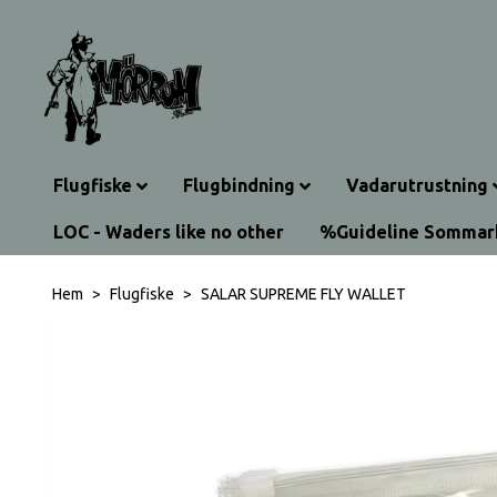
Flugfiske
Flugbindning
Vadarutrustning
LOC - Waders like no other
%Guideline Somma
Hem
Flugfiske
SALAR SUPREME FLY WALLET