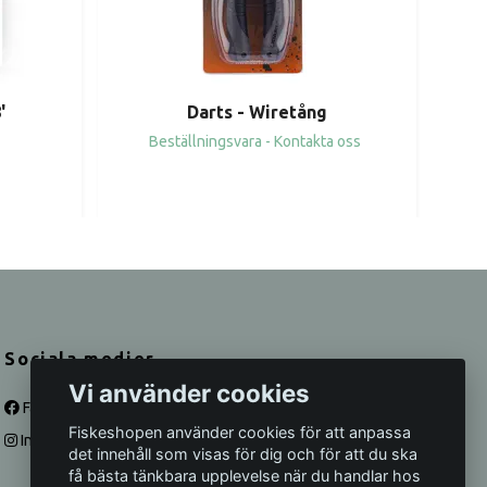
'
Darts - Wiretång
d
Beställningsvara - Kontakta oss
Sociala medier
Vi använder cookies
Facebook
Fiskeshopen använder cookies för att anpassa
Instagram
det innehåll som visas för dig och för att du ska
få bästa tänkbara upplevelse när du handlar hos