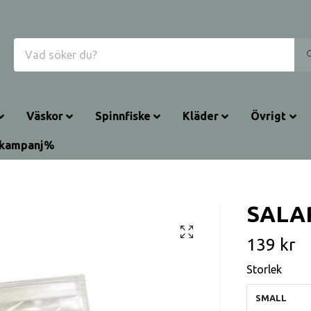
Väskor
Spinnfiske
Kläder
Övrigt
rkampanj%
SALA
139 kr
Storlek
SMALL