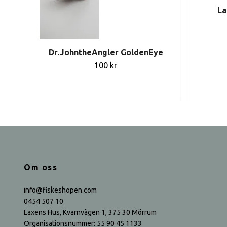
La
Dr.JohntheAngler GoldenEye
100 kr
Om oss
info@fiskeshopen.com
0454 507 10
Laxens Hus, Kvarnvägen 1, 375 30 Mörrum
Organisationsnummer: 55 90 45 1133