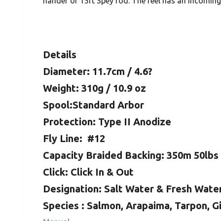
hander or 15ft Spey rod. The reel has an incoming a
Details
Diameter: 11.7cm / 4.6?
Weight: 310g / 10.9 oz
Spool:Standard Arbor
Protection: Type II Anodize
Fly Line: #12
Capacity Braided Backing: 350m 50lbs
Click: Click In & Out
Designation: Salt Water & Fresh Wate
Species : Salmon, Arapaima, Tarpon, Gia