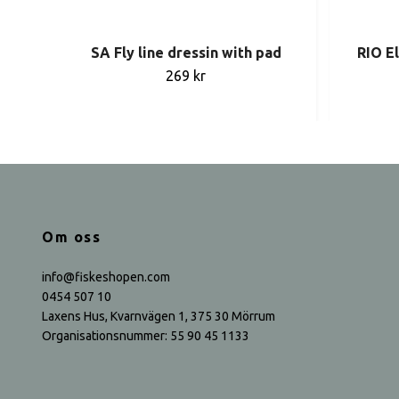
SA Fly line dressin with pad
RIO E
269 kr
Om oss
info@fiskeshopen.com
0454 507 10
Laxens Hus, Kvarnvägen 1, 375 30 Mörrum
Organisationsnummer: 55 90 45 1133