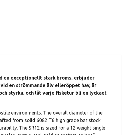
ed en exceptionellt stark broms, erbjuder
r vid en strömmande älv elleröppet hav, är
ch styrka, och låt varje fisketur bli en lyckaet
ostile environments. The overall diameter of the
crafted from solid 6082 T6 high grade bar stock
bility. The SR12 is sized for a 12 weight single