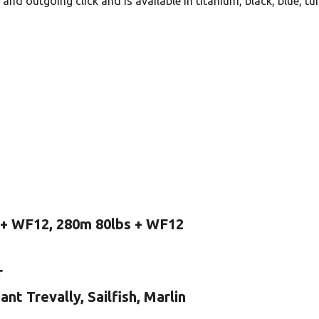
nd outgoing click and is available in titanium, black, blue, tu
 + WF12, 280m 80lbs + WF12
r
nt Trevally, Sailfish, Marlin