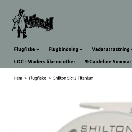
Flugfiske
Flugbindning
Vadarutrustning
LOC - Waders like no other
%Guideline Sommar
Hem
Flugfiske
Shilton SR12 Titanium