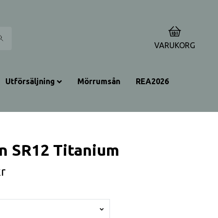
0
VARUKORG
Utförsäljning
Mörrumsån
REA2026
on SR12 Titanium
r