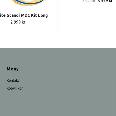
3 599 kr
3 999 kr
lite Scandi MDC Kit Long
2 999 kr
Meny
Kontakt
Köpvillkor