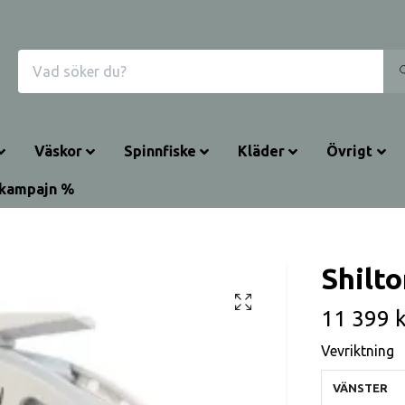
Väskor
Spinnfiske
Kläder
Övrigt
kampajn %
Shilt
11 399 k
Vevriktning
VÄNSTER