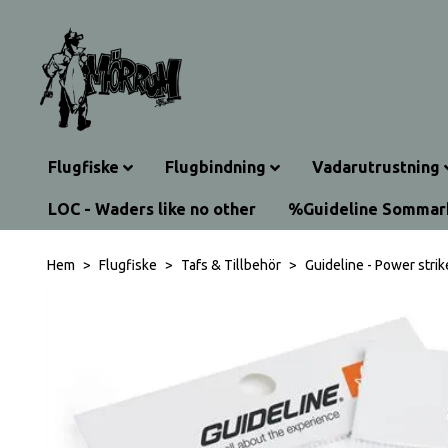
Flugfiske
Flugbindning
Vadarutrustning
LOC - Waders like no other
%Guideline Somma
Hem
Flugfiske
Tafs & Tillbehör
Guideline - Power strik