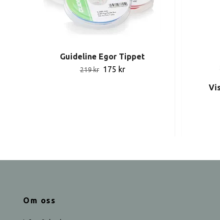
Guideline Egor Tippet
175 kr
219 kr
Vis
Om oss