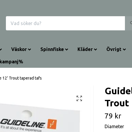
Väskor
Spinnfiske
Kläder
Övrigt
rkampanj%
e 12' Trout taperad tafs
Guidel
Trout 
79 kr
Diameter