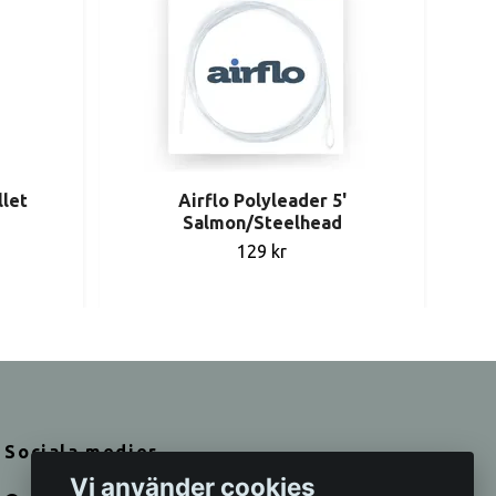
llet
Airflo Polyleader 5'
RI
Salmon/Steelhead
129 kr
Sociala medier
Vi använder cookies