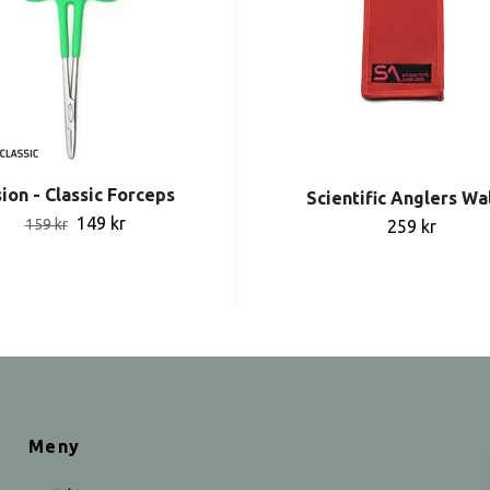
ion - Classic Forceps
Scientific Anglers Wa
149 kr
159 kr
259 kr
Meny