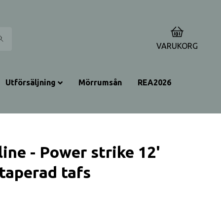
0
VARUKORG
Utförsäljning
Mörrumsån
REA2026
ine - Power strike 12'
taperad tafs