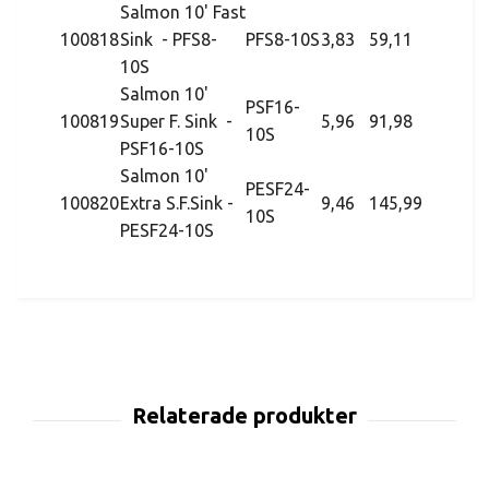
Salmon 10' Fast
100818
Sink - PFS8-
PFS8-10S
3,83
59,11
10S
Salmon 10'
PSF16-
100819
Super F. Sink -
5,96
91,98
10S
PSF16-10S
Salmon 10'
PESF24-
100820
Extra S.F.Sink -
9,46
145,99
10S
PESF24-10S