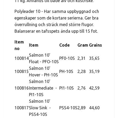
11 kg. Används till både älv och kustfiske.
Polyleader 10 - Har samma uppbyggnad och
egenskaper som de kortare serierna. Ger bra
överrullning och sträck med större flugor.
Balanserar en tafsspets ända upp till 15 fot.
Item
Item
Code
Gram
Grains
no
Salmon 10'
100814
PF0-10S
2,31
35,65
Float - PFO-10S
Salmon 10'
100815
PH-10S
2,28
35,19
Hover - PH-10S
Salmon 10'
100816
Intermediate -
PI1-10S
2,76
42,59
PI1-10S
Salmon 10'
100817
Slow Sink -
PSS4-10S
2,89
44,60
PSS4-10S