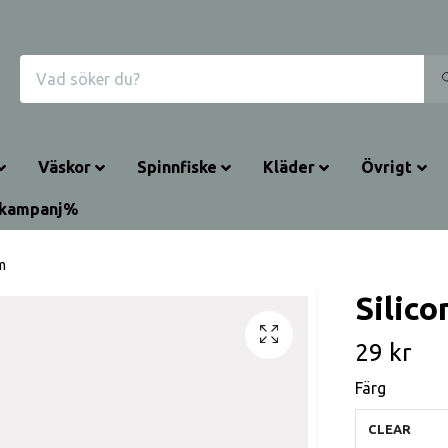
Väskor
Spinnfiske
Kläder
Övrigt
rkampanj%
m
Silic
29 kr
Färg
CLEAR