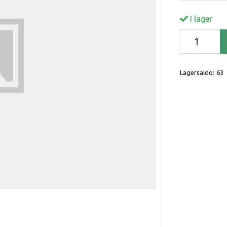
I lager
Lagersaldo:
63