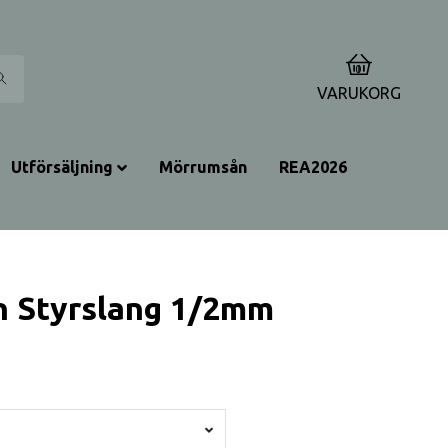
0
VARUKORG
Utförsäljning
Mörrumsån
REA2026
on Styrslang 1/2mm