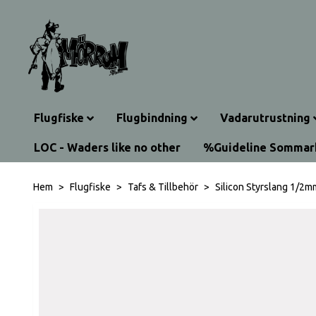
Flugfiske
Flugbindning
Vadarutrustning
LOC - Waders like no other
%Guideline Somma
Hem
Flugfiske
Tafs & Tillbehör
Silicon Styrslang 1/2m