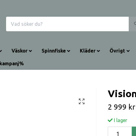
Väskor
Spinnfiske
Kläder
Övrigt
rkampanj%
Vision
2 999 kr
I lager