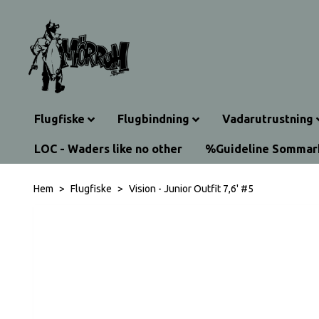
Flugfiske
Flugbindning
Vadarutrustning
LOC - Waders like no other
%Guideline Somma
Hem
Flugfiske
Vision - Junior Outfit 7,6' #5