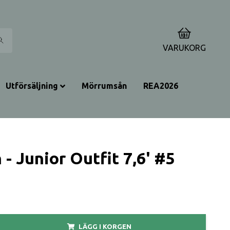
0
VARUKORG
Utförsäljning
Mörrumsån
REA2026
 - Junior Outfit 7,6' #5
LÄGG I KORGEN