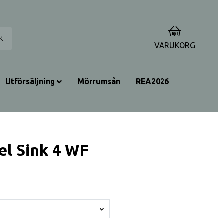
0
VARUKORG
Utförsäljning
Mörrumsån
REA2026
el Sink 4 WF