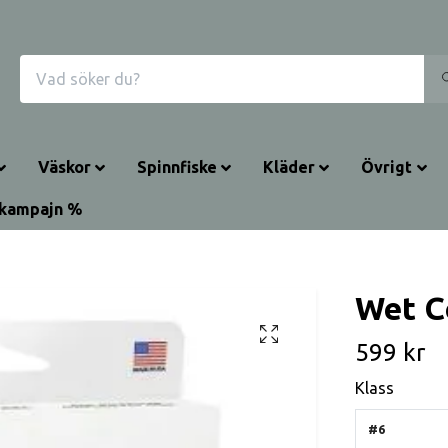
Väskor
Spinnfiske
Kläder
Övrigt
kampajn %
Wet C
599 kr
Klass
#6