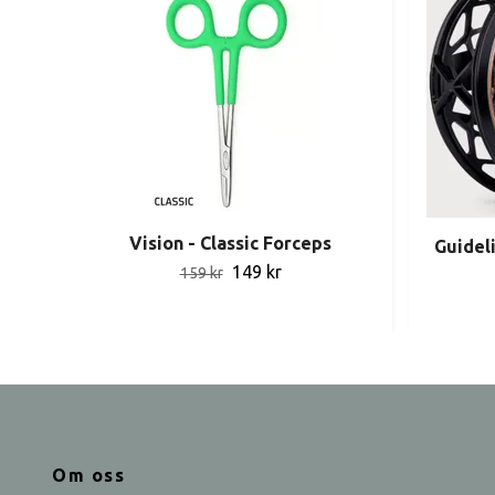
Vision - Classic Forceps
Guidel
149 kr
159 kr
Om oss