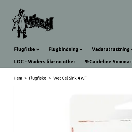
Flugfiske
Flugbindning
Vadarutrustning
LOC - Waders like no other
%Guideline Sommar
Hem
Flugfiske
Wet Cel Sink 4 WF