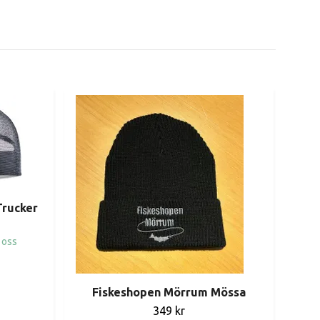
Trucker
 oss
Fiskeshopen Mörrum Mössa
S
349 kr