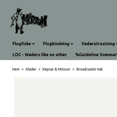
Flugfiske
Flugbindning
Vadarutrustning
LOC - Waders like no other
%Guideline Somma
Hem
Kläder
Kepsar & Mössor
Broadcaster Hat