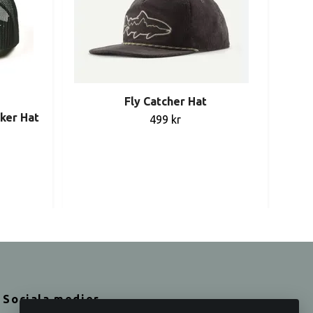
Fly Catcher Hat
ker Hat
499 kr
L
Sociala medier