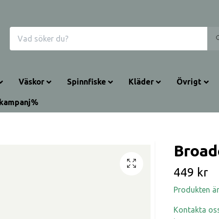
Väskor
Spinnfiske
Kläder
Övrigt
rkampanj%
Broad
449 kr
Produkten är t
Kontakta oss