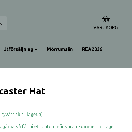
0
VARUKORG
Utförsäljning
Mörrumsån
REA2026
caster Hat
yvärr slut i lager. :(
 gärna så får ni ett datum när varan kommer in i lager