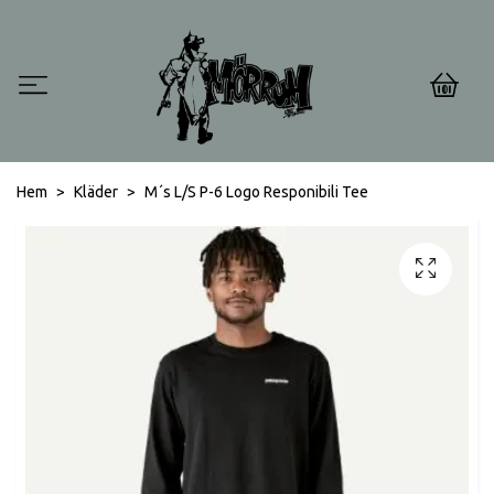
0
Hem
Kläder
M´s L/S P-6 Logo Responibili Tee