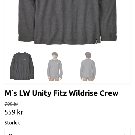
M´s LW Unity Fitz Wildrise Crew
799 kr
559 kr
Storlek
M