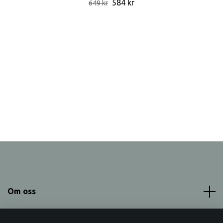
584 kr
649 kr
Om oss
Meny