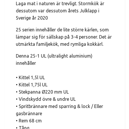
Laga mat i naturen är trevligt. Stormkök är
dessutom var dessutom årets Julklapp i
Sverige år 2020
25 serien innehåller de lite större kärlen, som
lämpar sig för sällskap på 3-4 personer. Det är
utmärkta familjekök, med rymliga kokkärl.
Denna 25-1 UL (ultralight aluminium)
innehåller
• Kittel 1,5l UL
• Kittel 1,75l UL
• Stekpanna Ø220 mm UL
• Vindskydd övre & undre UL
• Spritbrännare med sparring & lock / Eller
gasbrännare
• Rem 68 cm
• Tång