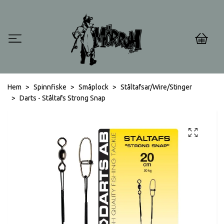
0
Hem
Spinnfiske
Småplock
Ståltafsar/Wire/Stinger
Darts - Ståltafs Strong Snap