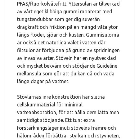
PFAS/fluorkolvätefritt. Yttersulan är tillverkad
av vårt eget klibbiga gummi monterat med
tungstendubbar som ger dig suverän
dragkraft och friktion på en mängd våta ytor
längs floder, sjöar och kusten. Gummisulorna
är också det naturliga valet i vatten där
filtsulor är förbjudna på grund av spridningen
av invasiva arter. Stöveln har en nyutvecklad
och mycket bekväm och stödjande Guideline
mellansula som gör att du kan gå och vada
långa dagar på vattnet.
Stövlarnas inre konstruktion har slutna
cellskummaterial för minimal
vattenabsorption, för att hålla dem lätta men
samtidigt stödjande. Ett tunt extra
förstärkningslager inuti stövelns främre och
hälområden förbättrar styrkan och styvheten,