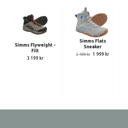
Simms Flats
Simms Flyweight -
Sneaker
Filt
1 999 kr
2 499 kr
3 199 kr