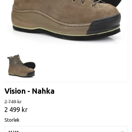
Vision - Nahka
2 749 kr
2 499 kr
Storlek
11/44