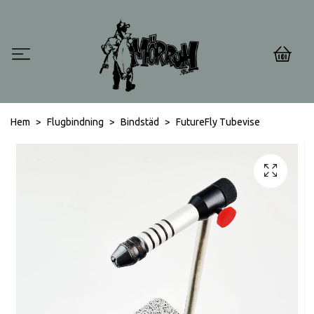
0
Hem
Flugbindning
Bindstäd
FutureFly Tubevise