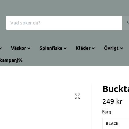
Väskor
Spinnfiske
Kläder
Övrigt
rkampanj%
Buckta
249 kr
Färg
BLACK