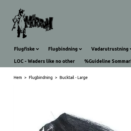
Flugfiske
Flugbindning
Vadarutrustning
LOC - Waders like no other
%Guideline Somma
Hem
Flugbindning
Bucktail - Large