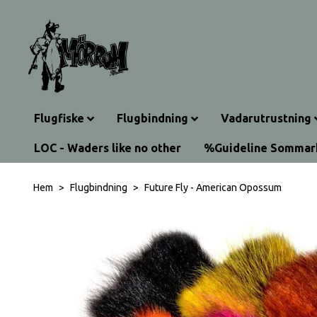
Flugfiske
Flugbindning
Vadarutrustning
LOC - Waders like no other
%Guideline Somma
Hem
Flugbindning
Future Fly - American Opossum