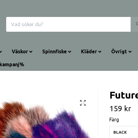
Väskor
Spinnfiske
Kläder
Övrigt
rkampanj%
Futur
159 kr
Färg
BLACK