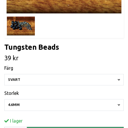
Tungsten Beads
39 kr
Färg
SVART
Storlek
4.6MM
I lager