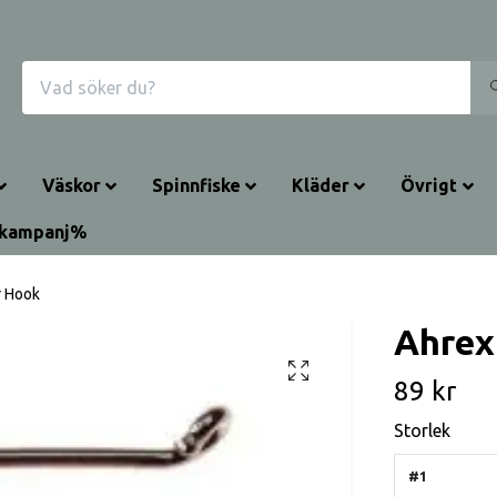
Väskor
Spinnfiske
Kläder
Övrigt
rkampanj%
r Hook
Ahrex
89 kr
Storlek
#1