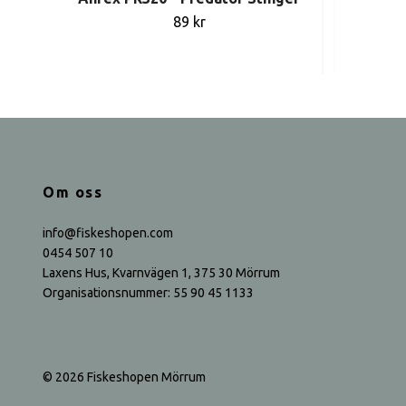
89 kr
Om oss
info@fiskeshopen.com
0454 507 10
Laxens Hus, Kvarnvägen 1, 375 30 Mörrum
Organisationsnummer: 55 90 45 1133
© 2026 Fiskeshopen Mörrum