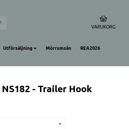
0
VARUKORG
Utförsäljning
Mörrumsån
REA2026
 NS182 - Trailer Hook