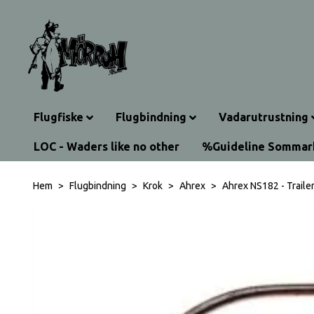
Flugfiske
Flugbindning
Vadarutrustning
LOC - Waders like no other
%Guideline Somma
Hem
Flugbindning
Krok
Ahrex
Ahrex NS182 - Traile