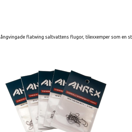
långvingade flatwing saltvattens flugor, tilexxemper som en st