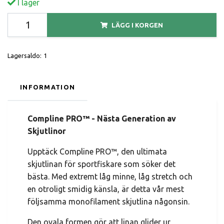
I lager
LÄGG I KORGEN
Lagersaldo:
1
INFORMATION
Compline PRO™ - Nästa Generation av
Skjutlinor
Upptäck Compline PRO™, den ultimata
skjutlinan för sportfiskare som söker det
bästa. Med extremt låg minne, låg stretch och
en otroligt smidig känsla, är detta vår mest
följsamma monofilament skjutlina någonsin.
Den ovala formen gör att linan glider ur