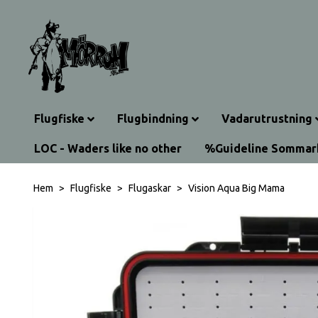
Flugfiske
Flugbindning
Vadarutrustning
LOC - Waders like no other
%Guideline Somma
Hem
Flugfiske
Flugaskar
Vision Aqua Big Mama