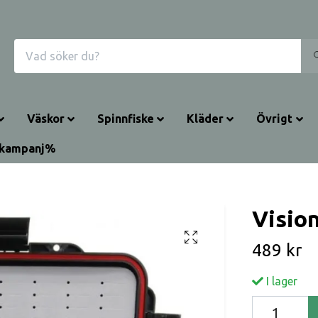
Väskor
Spinnfiske
Kläder
Övrigt
rkampanj%
Visio
489 kr
I lager