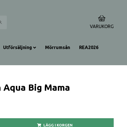
0
VARUKORG
Utförsäljning
Mörrumsån
REA2026
n Aqua Big Mama
LÄGG I KORGEN