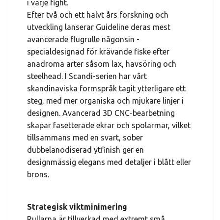
i varje fight.
Efter två och ett halvt års forskning och
utveckling lanserar Guideline deras mest
avancerade flugrulle någonsin -
specialdesignad för krävande fiske efter
anadroma arter såsom lax, havsöring och
steelhead. I Scandi-serien har vårt
skandinaviska formspråk tagit ytterligare ett
steg, med mer organiska och mjukare linjer i
designen. Avancerad 3D CNC-bearbetning
skapar fasetterade ekrar och spolarmar, vilket
tillsammans med en svart, sober
dubbelanodiserad ytfinish ger en
designmässig elegans med detaljer i blått eller
brons.
Strategisk viktminimering
Rullarna är tillverkad med extremt små