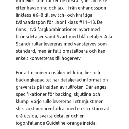
modeller som täcker de flesta typer av fiske
efter havsöring och lax – från enhandsspön i
linklass #6–8 till switch- och kraftiga
tvåhandsspön för linor i klass #11–13. De
finns i två färgkombinationer: Svart med
bronsdetaljer samt Svart med blå detaljer. Alla
Scandi-rullar levereras med vänstervev som
standard, men är fullt omställbara och kan
enkelt konverteras till högervev.
För att eliminera osäkerhet kring lin- och
backingkapacitet har detaljerad information
graverats på insidan av rullfoten. Där anges
specifikationer för backing, skjutlina och
klump. Varje rulle levereras i ett mjukt men
slitstarkt neoprenfodral med en strukturerad
grå utsida, svarta detaljer och en
iögonfallande Guideline-orange insida.