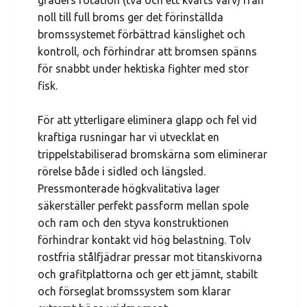
graders rotation (två och ett kvarts varv) från
noll till full broms ger det förinställda
bromssystemet förbättrad känslighet och
kontroll, och förhindrar att bromsen spänns
för snabbt under hektiska fighter med stor
fisk.
För att ytterligare eliminera glapp och fel vid
kraftiga rusningar har vi utvecklat en
trippelstabiliserad bromskärna som eliminerar
rörelse både i sidled och längsled.
Pressmonterade högkvalitativa lager
säkerställer perfekt passform mellan spole
och ram och den styva konstruktionen
förhindrar kontakt vid hög belastning. Tolv
rostfria stålfjädrar pressar mot titanskivorna
och grafitplattorna och ger ett jämnt, stabilt
och förseglat bromssystem som klarar