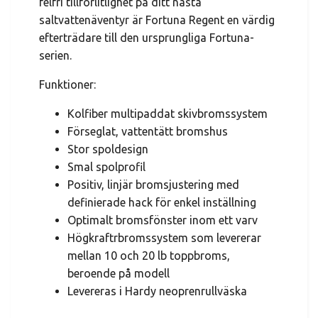
felfri tillförlitlighet på ditt nästa
saltvattenäventyr är Fortuna Regent en värdig
efterträdare till den ursprungliga Fortuna-
serien.
Funktioner:
Kolfiber multipaddat skivbromssystem
Förseglat, vattentätt bromshus
Stor spoldesign
Smal spolprofil
Positiv, linjär bromsjustering med
definierade hack för enkel inställning
Optimalt bromsfönster inom ett varv
Högkraftrbromssystem som levererar
mellan 10 och 20 lb toppbroms,
beroende på modell
Levereras i Hardy neoprenrullväska