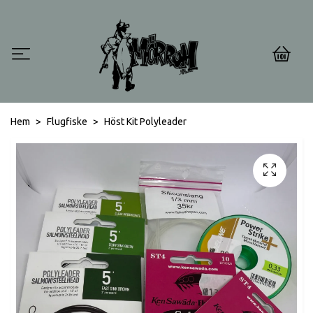
0
Hem
Flugfiske
Höst Kit Polyleader