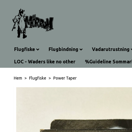
Flugfiske
Flugbindning
Vadarutrustning
LOC - Waders like no other
%Guideline Somma
Hem
Flugfiske
Power Taper