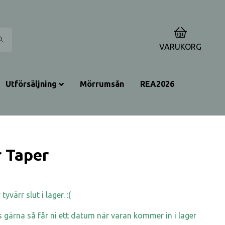
0
VARUKORG
Utförsäljning
Mörrumsån
REA2026
 Taper
yvärr slut i lager. :(
 gärna så får ni ett datum när varan kommer in i lager