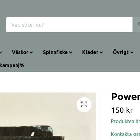
Väskor
Spinnfiske
Kläder
Övrigt
rkampanj%
Power
150 kr
Produkten är t
Kontakta oss