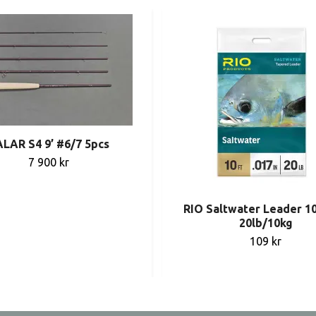
LAR S4 9’ #6/7 5pcs
7 900 kr
RIO Saltwater Leader 1
20lb/10kg
109 kr