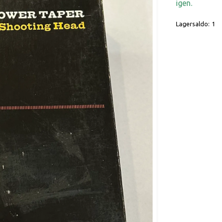
igen.
Lagersaldo:
1