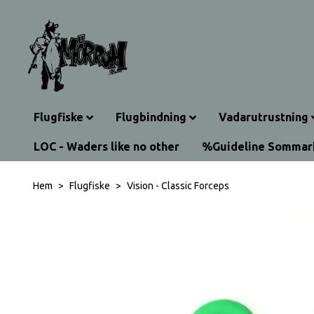
Flugfiske
Flugbindning
Vadarutrustning
LOC - Waders like no other
%Guideline Somma
Hem
Flugfiske
Vision - Classic Forceps