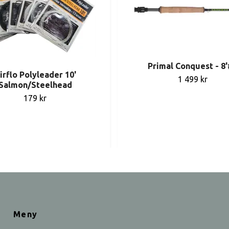
Primal Conquest - 8
irflo Polyleader 10'
1 499 kr
Salmon/Steelhead
179 kr
Meny