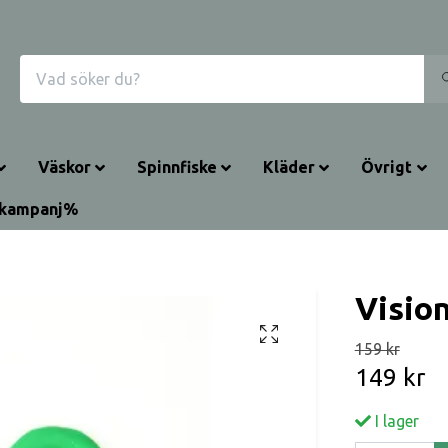
Väskor
Spinnfiske
Kläder
Övrigt
rkampanj%
Vision
159 kr
149 kr
I lager