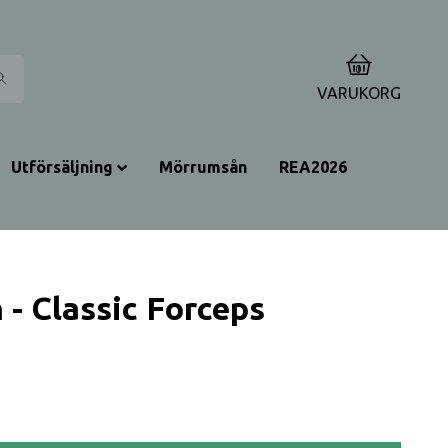
0
VARUKORG
Utförsäljning
Mörrumsån
REA2026
 - Classic Forceps